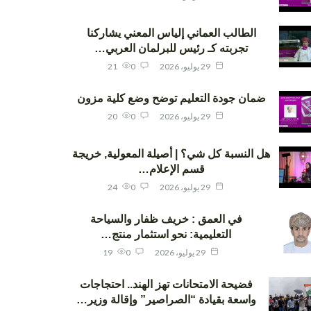
الطالب العماني إلياس المعني يشاركنا
تجربته كـ رئيس للبرلمان العربي…
29 يوليو، 2026
0
21
ضمان جودة التعليم توضح وضع كلية مزون
29 يوليو، 2026
0
20
هل النسبة كل شي؟ | أصيلة المعولية, خريجة
قسم الإعلام…
29 يوليو، 2026
0
24
في العمق : خريف ظفار والسياحة
التعليمية: نحو استثمار منتج…
29 يوليو، 2026
0
19
فضيحة الامتحانات تهز الهند.. احتجاجات
واسعة بقيادة “الصراصير” وإقالة وزير…