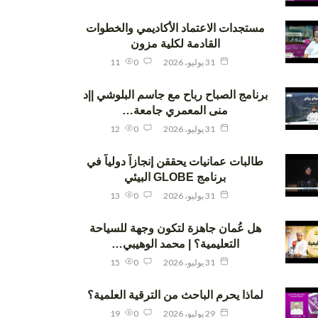
مستجدات الاعتماد الأكاديمي والخطوات
القادمة لكلية مزون
31 يوليو، 2026
0
11
برنامج الصباح رباح مع جاسم البلوشي ||د
منى المعمري جامعة…
31 يوليو، 2026
0
12
طالبات عمانيات يحققن إنجازاً دولياً في
برنامج GLOBE البيئي
31 يوليو، 2026
0
13
هل عُمان جاهزة لتكون وجهة للسياحة
التعليمية؟ | محمد الوهيبي…
31 يوليو، 2026
0
15
لماذا يحرم الباحث من الترقية العلمية؟
29 يوليو، 2026
0
19