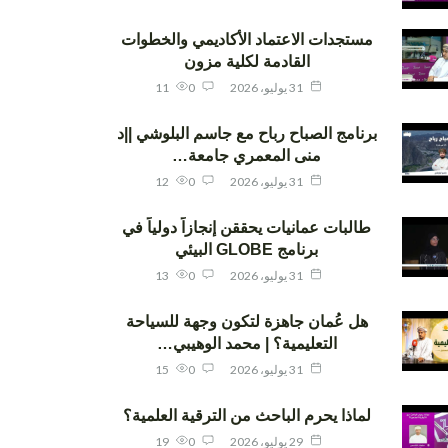
مستجدات الاعتماد الأكاديمي والخطوات
القادمة لكلية مزون
31 يوليو، 2026
0
11
برنامج الصباح رباح مع جاسم البلوشي ||د
منى المعمري جامعة…
31 يوليو، 2026
0
12
طالبات عمانيات يحققن إنجازاً دولياً في
برنامج GLOBE البيئي
31 يوليو، 2026
0
13
هل عُمان جاهزة لتكون وجهة للسياحة
التعليمية؟ | محمد الوهيبي…
31 يوليو، 2026
0
15
لماذا يحرم الباحث من الترقية العلمية؟
29 يوليو، 2026
0
19