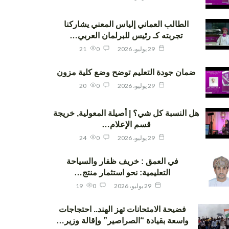
الطالب العماني إلياس المعني يشاركنا
تجربته كـ رئيس للبرلمان العربي…
29 يوليو، 2026
0
21
ضمان جودة التعليم توضح وضع كلية مزون
29 يوليو، 2026
0
20
هل النسبة كل شي؟ | أصيلة المعولية, خريجة
قسم الإعلام…
29 يوليو، 2026
0
24
في العمق : خريف ظفار والسياحة
التعليمية: نحو استثمار منتج…
29 يوليو، 2026
0
19
فضيحة الامتحانات تهز الهند.. احتجاجات
واسعة بقيادة “الصراصير” وإقالة وزير…