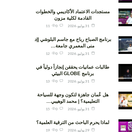
مستجدات الاعتماد الأكاديمي والخطوات
القادمة لكلية مزون
31 يوليو، 2026
0
11
برنامج الصباح رباح مع جاسم البلوشي ||د
منى المعمري جامعة…
31 يوليو، 2026
0
12
طالبات عمانيات يحققن إنجازاً دولياً في
برنامج GLOBE البيئي
31 يوليو، 2026
0
13
هل عُمان جاهزة لتكون وجهة للسياحة
التعليمية؟ | محمد الوهيبي…
31 يوليو، 2026
0
15
لماذا يحرم الباحث من الترقية العلمية؟
29 يوليو، 2026
0
19