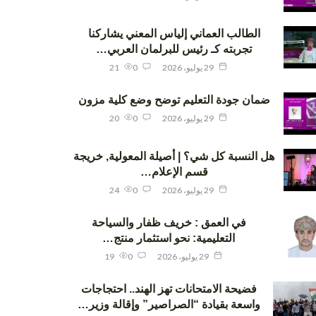
الطالب العماني إلياس المعني يشاركنا
تجربته كـ رئيس للبرلمان العربي…
29 يوليو، 2026
0
21
ضمان جودة التعليم توضح وضع كلية مزون
29 يوليو، 2026
0
20
هل النسبة كل شي؟ | أصيلة المعولية, خريجة
قسم الإعلام…
29 يوليو، 2026
0
24
في العمق : خريف ظفار والسياحة
التعليمية: نحو استثمار منتج…
29 يوليو، 2026
0
19
فضيحة الامتحانات تهز الهند.. احتجاجات
واسعة بقيادة “الصراصير” وإقالة وزير…