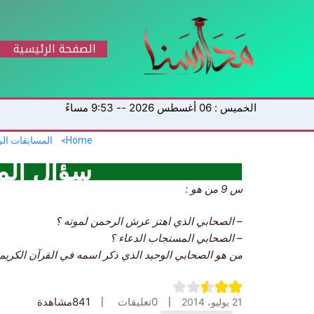
خطي
لى
لمحتوى
الصفحة الرئيسية
الخميس : 06 أغسطس 2026 -- 9:53 مساءً
Home
المسابقات ال
سؤال الم
س 9 من هو :
– الصحابي الذي اهتز عرش الرحمن لموته ؟
– الصحابي المستجاب الدعاء ؟
من هو الصحابي الوحيد الذي ذكر اسمه في القرآن الكريم 
0
تعليقات
841
مشاهدة
21 يوليو، 2014